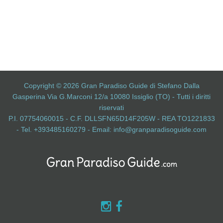
Copyright © 2026 Gran Paradiso Guide di Stefano Dalla
Gasperina Via G.Marconi 12/a 10080 Issiglio (TO) - Tutti i diritti
riservati
P.I. 07754060015 - C.F. DLLSFN65D14F205W - REA TO1221833
- Tel. +393485160279 - Email:
info@granparadisoguide.com