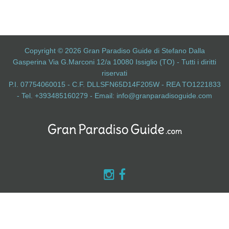
Copyright © 2026 Gran Paradiso Guide di Stefano Dalla
Gasperina Via G.Marconi 12/a 10080 Issiglio (TO) - Tutti i diritti
riservati
P.I. 07754060015 - C.F. DLLSFN65D14F205W - REA TO1221833
- Tel. +393485160279 - Email:
info@granparadisoguide.com